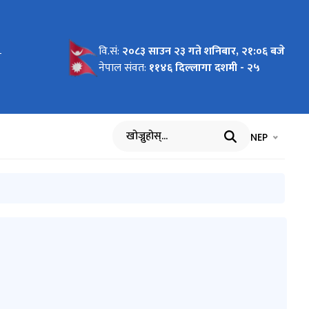
वि.सं:
२०८३ साउन २३ गते शनिबार, २१:०६ बजे
र
ाह सम्बन्धी
 बारे सुचना
चना
गति विवरण
िवरण
(माघ -१
ान्तसम्मको
ेध सम्बन्धी
 सम्बन्धमा।
बन्धमा।
चालन
रैमासिक
नेपाल संवत:
११४६ दिल्लागा दशमी - २५
शन
देखी पौष
भाषा चयन गर्नुह
भाषा प
NEP
खोज्नुहोस्