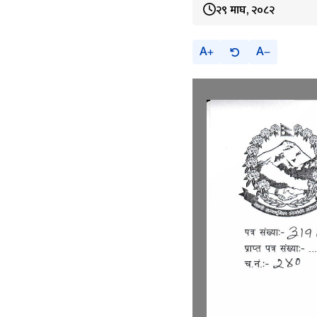
२९ माघ, २०८२
A
A