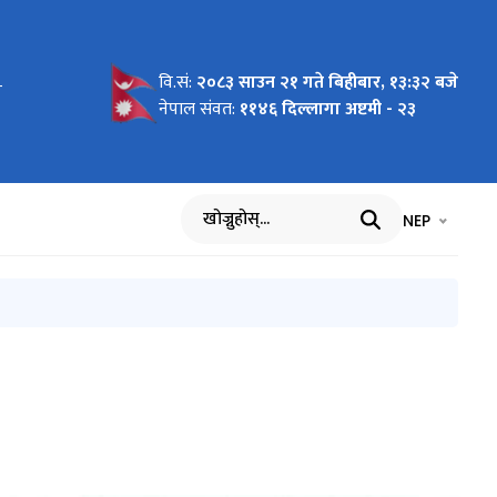
वि.सं:
२०८३ साउन २१ गते बिहीबार, १३:३२ बजे
र
ाह सम्बन्धी
 बारे सुचना
चना
गति विवरण
िवरण
(माघ -१
ान्तसम्मको
ेध सम्बन्धी
 सम्बन्धमा।
बन्धमा।
चालन
रैमासिक
नेपाल संवत:
११४६ दिल्लागा अष्टमी - २३
शन
देखी पौष
भाषा चयन गर्नुह
भाषा प
NEP
खोज्नुहोस्